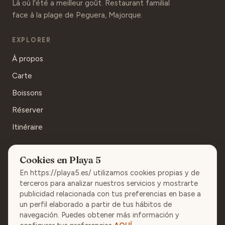
Là où l'été a meilleur goût. Restaurant familial
face à la plage de Peguera, Majorque.
EXPLORER
À propos
Carte
Boissons
Réserver
Itinéraire
CONTACT
Cookies en Playa 5
En https://playa5.es/ utilizamos cookies propias y de
971 686 834
terceros para analizar nuestros servicios y mostrarte
WhatsApp
publicidad relacionada con tus preferencias en base a
un perfil elaborado a partir de tus hábitos de
Calle de la Playa, 5 · Peguera, Calvià
navegación. Puedes obtener más información y