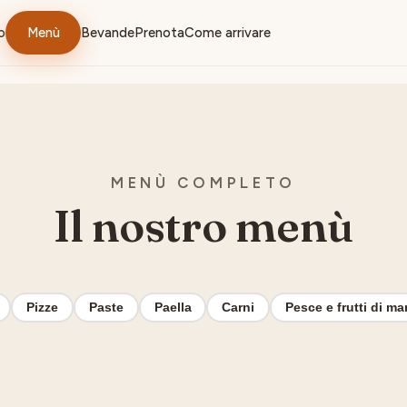
o
Menù
Bevande
Prenota
Come arrivare
MENÙ COMPLETO
Il nostro menù
Pizze
Paste
Paella
Carni
Pesce e frutti di ma