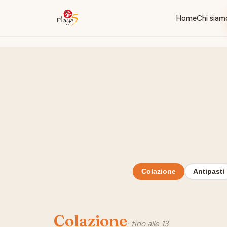
Home
Chi siam
Colazione
Antipasti
Colazione
· fino alle 13