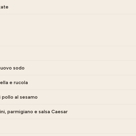
tate
e uovo sodo
lla e rucola
di pollo al sesamo
ini, parmigiano e salsa Caesar