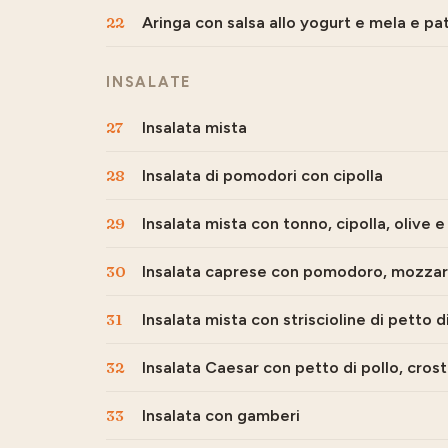
22
Aringa con salsa allo yogurt e mela e pa
INSALATE
27
Insalata mista
28
Insalata di pomodori con cipolla
29
Insalata mista con tonno, cipolla, olive 
30
Insalata caprese con pomodoro, mozzare
31
Insalata mista con striscioline di petto 
32
Insalata Caesar con petto di pollo, crost
33
Insalata con gamberi