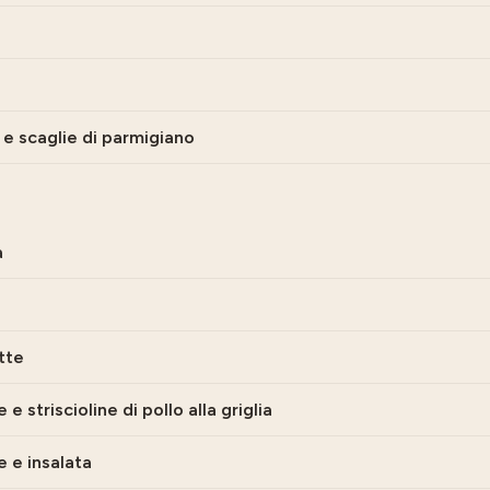
 e scaglie di parmigiano
a
itte
e striscioline di pollo alla griglia
e e insalata