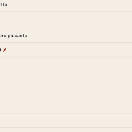
itto
doro piccante
)
🌶