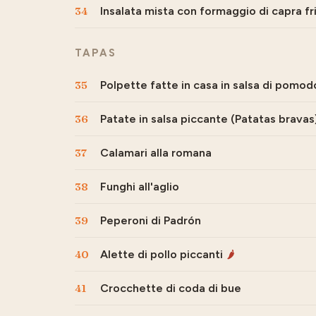
34
Insalata mista con formaggio di capra fr
TAPAS
35
Polpette fatte in casa in salsa di pomo
36
Patate in salsa piccante (Patatas bravas
37
Calamari alla romana
38
Funghi all'aglio
39
Peperoni di Padrón
40
Alette di pollo piccanti
🌶
41
Crocchette di coda di bue